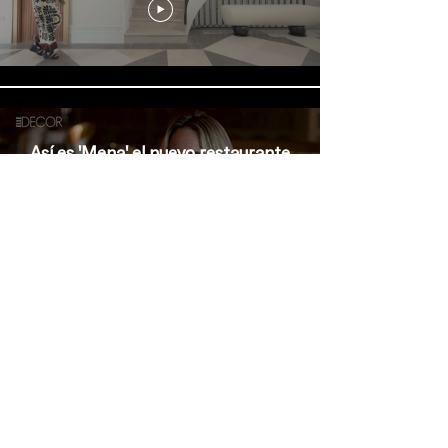
Así es 'Mena' el nuevo restaurante
de La Finca con interiorismo de
Alejandra Pombo
Especial ANDAR POR CASA:
Alejandra Pombo | AD España